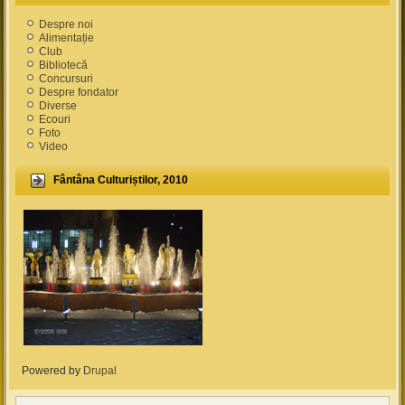
Despre noi
Alimentație
Club
Bibliotecă
Concursuri
Despre fondator
Diverse
Ecouri
Foto
Video
Fântâna Culturiștilor, 2010
Powered by
Drupal
(link is external)