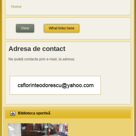
You are here
Home
View
(active tab)
What links here
Adresa de contact
Ne puteți contacta prin e-mail, la adresa:
Biblioteca sportivă